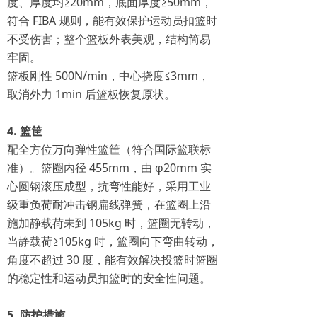
度、厚度均≥20mm，底面厚度≥50mm，
符合 FIBA 规则，能有效保护运动员扣篮时
不受伤害；整个篮板外表美观，结构简易
牢固。
篮板刚性 500N/min，中心挠度≤3mm，
取消外力 1min 后篮板恢复原状。
4. 篮筐
配全方位万向弹性篮筐（符合国际篮联标
准）。篮圈内径 455mm，由 φ20mm 实
心圆钢滚压成型，抗弯性能好，采用工业
级重负荷耐冲击钢扁线弹簧，在篮圈上沿
施加静载荷未到 105kg 时，篮圈无转动，
当静载荷≥105kg 时，篮圈向下弯曲转动，
角度不超过 30 度，能有效解决投篮时篮圈
的稳定性和运动员扣篮时的安全性问题。
5. 防护措施