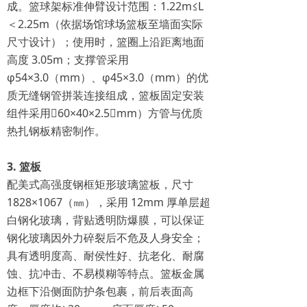
成。篮球架标准伸臂设计范围：1.22m≤L
＜2.25m（依据场馆球场篮板至墙面实际
尺寸设计）；使用时，篮圈上沿距离地面
高度 3.05m；支撑管采用
φ54×3.0（mm）、φ45×3.0（mm）的优
质无缝钢管拼装连接组成，篮板固定安装
组件采用60×40×2.5（mm）方管与优质
热扎钢板精密制作。
3. 篮板
配美式高强度钢框矩形玻璃篮板，尺寸
1828×1067（㎜），采用 12mm 厚单层超
白钢化玻璃，背贴透明防爆膜，可以保证
钢化玻璃因外力碎裂后不危及人身安全；
具有透明度高、耐侯性好、抗老化、耐腐
蚀、抗冲击、不易模糊等特点。篮板金属
边框下沿侧面防护条包裹，前后表面高