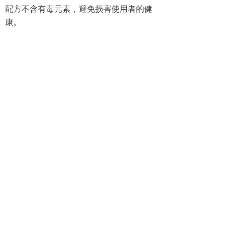
配方不含有毒元素，避免损害使用者的健
康。
8. 颜色和选配件
篮板防护条颜色标准有红色、黑色可选，
也可根据需方定制其它颜色，需要支付额
外的成本费用；
篮架主体金属件部分喷涂成黑色，可根据
需方定制其它颜色，需要支付额外的成本
费用；
篮圈高度调节器另选配（费用另算）。
9. 安装要求
墙体承载按单个球架 500kgf 力（Max）
（含扣篮冲击力），与墙体接触面积按
600cm2校核，请场馆设计部门在设计屋架
结构时给予考虑；此重量仅作为墙体承载